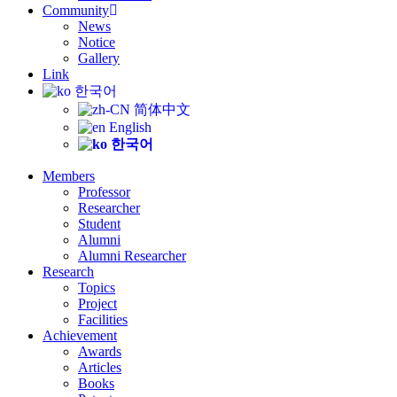
Community
News
Notice
Gallery
Link
한국어
简体中文
English
한국어
Members
Professor
Researcher
Student
Alumni
Alumni Researcher
Research
Topics
Project
Facilities
Achievement
Awards
Articles
Books