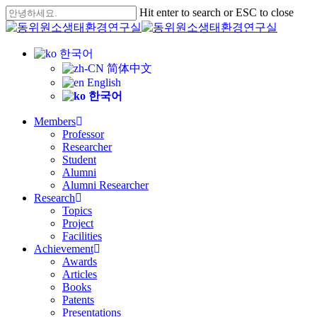
Skip
Hit enter to search or ESC to close
to
Close
main
Search
content
한국어
简体中文
English
한국어
Menu
Members
Professor
Researcher
Student
Alumni
Alumni Researcher
Research
Topics
Project
Facilities
Achievement
Awards
Articles
Books
Patents
Presentations