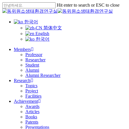
Skip
Hit enter to search or ESC to close
to
Close
main
Search
content
한국어
简体中文
English
한국어
Menu
Members
Professor
Researcher
Student
Alumni
Alumni Researcher
Research
Topics
Project
Facilities
Achievement
Awards
Articles
Books
Patents
Presentations