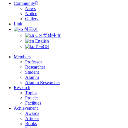
Community
News
Notice
Gallery
Link
한국어
简体中文
English
한국어
Members
Professor
Researcher
Student
Alumni
Alumni Researcher
Research
Topics
Project
Facilities
Achievement
Awards
Articles
Books